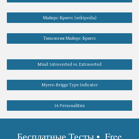
Майерс-Бриггс (wikipedia)
Типология Майерс-Бриггс
Mind: Introverted vs. Extraverted
Myers–Briggs Type Indicator
16 Personalities
 Бесплатные Тесты •  
Free 