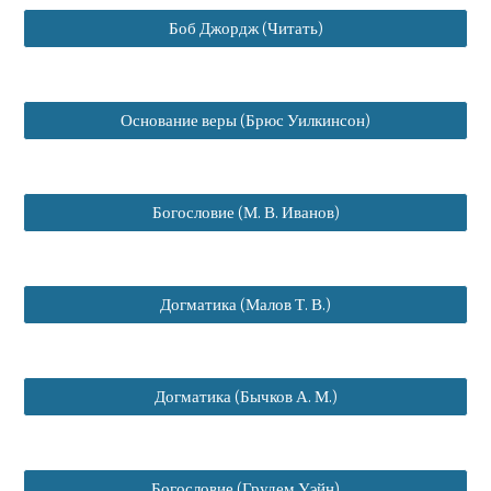
Боб Джордж (Читать)
Основание веры (Брюс Уилкинсон)
Богословие (М. В. Иванов)
Догматика (Малов Т. В.)
Догматика (Бычков А. М.)
Богословие (Грудем Уэйн)