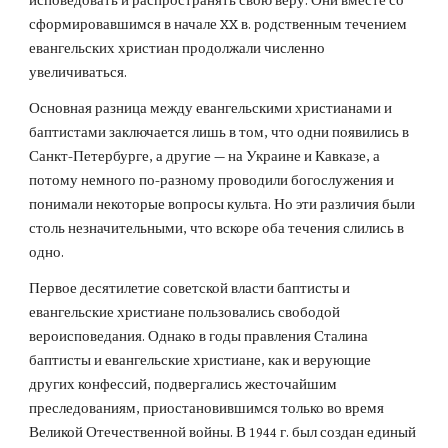
исповедовать и распространять свою веру. Они вместе со 
сформировавшимся в начале XX в. родственным течением 
евангельских христиан продолжали численно 
увеличиваться.
Основная разница между евангельскими христианами и 
баптистами заключается лишь в том, что одни появились в 
Санкт-Петербурге, а другие — на Украине и Кавказе, а 
потому немного по-разному проводили богослужения и 
понимали некоторые вопросы культа. Но эти различия были 
столь незначительными, что вскоре оба течения слились в 
одно.
Первое десятилетие советской власти баптисты и 
евангельские христиане пользовались свободой 
вероисповедания. Однако в годы правления Сталина 
баптисты и евангельские христиане, как и верующие 
других конфессий, подвергались жесточайшим 
преследованиям, приостановившимся только во время 
Великой Отечественной войны. В 1944 г. был создан единый 