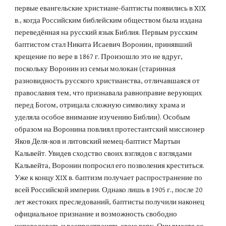
первые евангельские христиане-баптисты появились в XIX 
в., когда Российским библейским обществом была издана 
переведённая на русский язык Библия. Первым русским 
баптистом стал Никита Исаевич Воронин, принявший 
крещение по вере в 1867 г. Произошло это не вдруг, 
поскольку Воронин из семьи молокан (старинная 
разновидность русского христианства, отличавшаяся от 
православия тем, что признавала равноправие верующих 
перед Богом, отрицала сложную символику храма и 
уделяла особое внимание изучению Библии). Особым 
образом на Воронина повлиял протестантский миссионер 
Яков Деля-ков и литовский немец-баптист Мартын 
Кальвейт. Увидев сходство своих взглядов с взглядами 
Кальвейта, Воронин попросил его позволения креститься. 
Уже к концу XIX в. баптизм получает распространение по 
всей Российской империи. Однако лишь в 1905 г., после 20 
лет жестоких преследований, баптисты получили наконец 
официальное признание и возможность свободно 