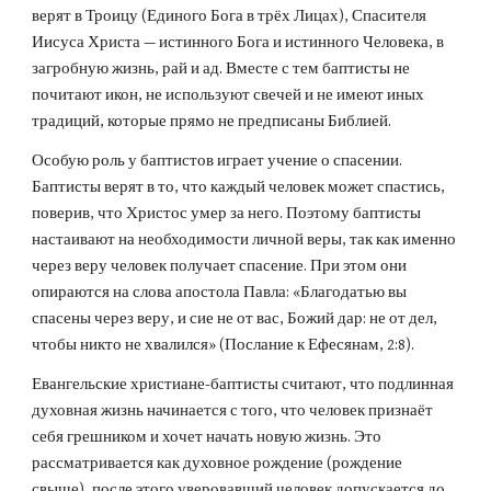
верят в Троицу (Единого Бога в трёх Лицах), Спасителя 
Иисуса Христа — истинного Бога и истинного Человека, в 
загробную жизнь, рай и ад. Вместе с тем баптисты не 
почитают икон, не используют свечей и не имеют иных 
традиций, которые прямо не предписаны Библией.
Особую роль у баптистов играет учение о спасении. 
Баптисты верят в то, что каждый человек может спастись, 
поверив, что Христос умер за него. Поэтому баптисты 
настаивают на необходимости личной веры, так как именно 
через веру человек получает спасение. При этом они 
опираются на слова апостола Павла: «Благодатью вы 
спасены через веру, и сие не от вас, Божий дар: не от дел, 
чтобы никто не хвалился» (Послание к Ефесянам, 2:8).
Евангельские христиане-баптисты считают, что подлинная 
духовная жизнь начинается с того, что человек признаёт 
себя грешником и хочет начать новую жизнь. Это 
рассматривается как духовное рождение (рождение 
свыше), после этого уверовавший человек допускается до 