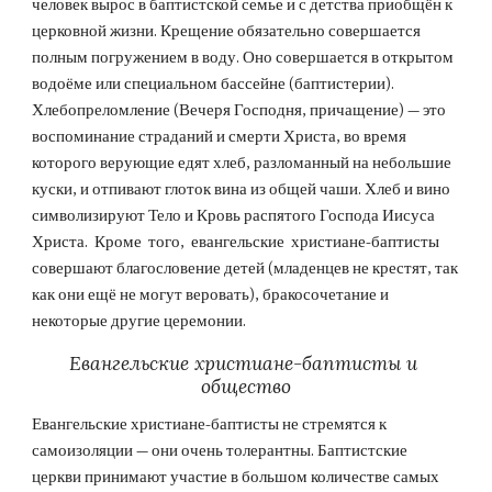
человек вырос в баптистской семье и с детства приобщён к 
церковной жизни. Крещение обязательно совершается 
полным погружением в воду. Оно совершается в открытом 
водоёме или специальном бассейне (баптистерии). 
Хлебопреломление (Вечеря Господня, причащение) — это 
воспоминание страданий и смерти Христа, во время 
которого верующие едят хлеб, разломанный на небольшие 
куски, и отпивают глоток вина из общей чаши. Хлеб и вино 
символизируют Тело и Кровь распятого Господа Иисуса  
Христа.  Кроме  того,  евангельские  христиане-баптисты 
совершают благословение детей (младенцев не крестят, так 
как они ещё не могут веровать), бракосочетание и 
некоторые другие церемонии.
Евангельские христиане-баптисты и 
общество
Евангельские христиане-баптисты не стремятся к 
самоизоляции — они очень толерантны. Баптистские 
церкви принимают участие в большом количестве самых 