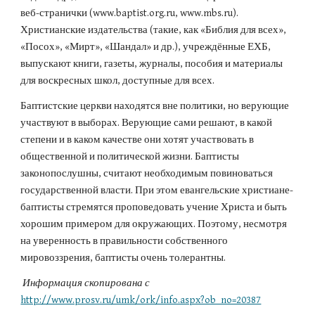
веб-странички (www.baptist.org.ru, www.mbs.ru). 
Христианские издательства (такие, как «Библия для всех», 
«Посох», «Мирт», «Шандал» и др.), учреждённые ЕХБ, 
выпускают книги, газеты, журналы, пособия и материалы 
для воскресных школ, доступные для всех.
Баптистские церкви находятся вне политики, но верующие 
участвуют в выборах. Верующие сами решают, в какой 
степени и в каком качестве они хотят участвовать в 
общественной и политической жизни. Баптисты 
законопослушны, считают необходимым повиноваться 
государственной власти. При этом евангельские христиане-
баптисты стремятся проповедовать учение Христа и быть 
хорошим примером для окружающих. Поэтому, несмотря 
на уверенность в правильности собственного 
мировоззрения, баптисты очень толерантны.
 Информация скопирована с
http://www.prosv.ru/umk/ork/info.aspx?ob_no=20387