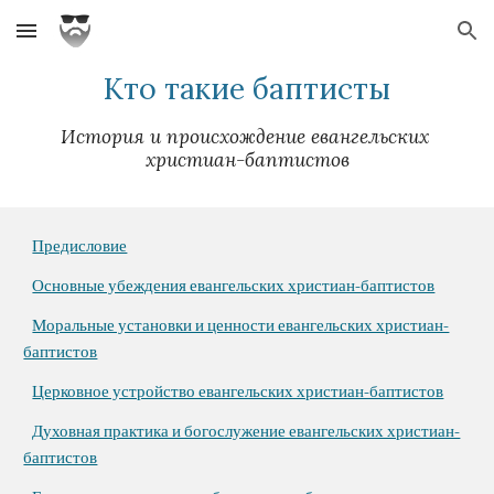
Skip to main content
Skip to navigation
Кто такие баптисты
История и происхождение евангельских 
христиан-баптистов
Предисловие
Основные убеждения евангельских христиан-баптистов
Моральные установки и ценности евангельских христиан-
баптистов
Церковное устройство евангельских христиан-баптистов
Духовная практика и богослужение евангельских христиан-
баптистов