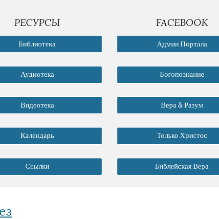
РЕСУРСЫ
FACEBOOK
Библиотека
Админ Портала
Аудиотека
Богопознание
Видеотека
Вера & Разум
Календарь
Только Христос
Ссылки
Библейская Вера
ез