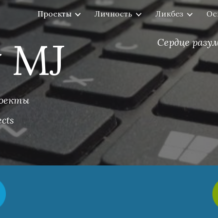
Проекты
Личность
Ликбез
Ос
ip to main content
Skip to navigat
 MJ
Сердце разум
оекты
ects