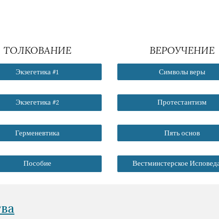
ТОЛКОВАНИЕ
ВЕРОУЧЕНИЕ
Экзегетика #1
Символы веры
Экзегетика #2
Протестантизм
Герменевтика
Пять основ
Пособие
Вестминстерское Исповед
тва